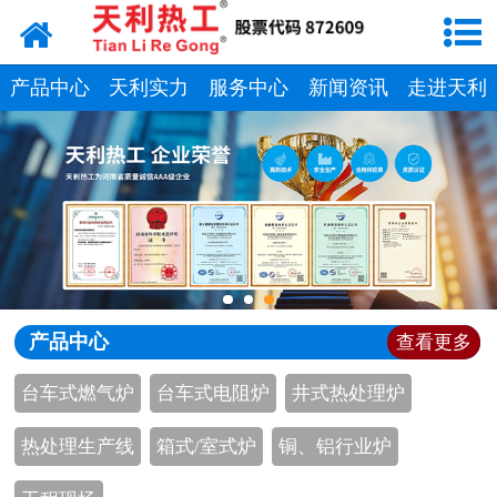
天利实力
服务中心
产品中心
天利实力
服务中心
新闻资讯
走进天利
新闻中心
走进天利
联系我们
产品中心
查看更多
台车式燃气炉
台车式电阻炉
井式热处理炉
热处理生产线
箱式/室式炉
铜、铝行业炉