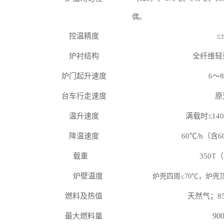
偶。
控温精度
≤
炉衬结构
全纤维轻
炉门起升速度
6
～
8
台车行走速度
原
温升速度
满载时
≤
140
降温速度
60℃/h（含
载重
350T
炉壁温度
炉壳四周
≤70℃，炉壳
燃料及热值
天然
气；
8
90
最大燃料量