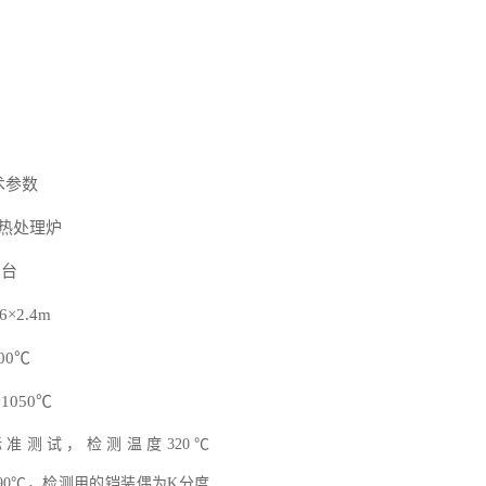
术参数
热处理
炉
1台
6
×
2.4
m
0
0℃
～
1050
℃
标准测试，
检测温度
320
℃
90
℃，
检测用的铠装偶为
K
分度