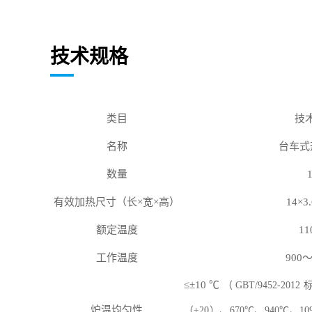
技术规格
类目
技
名称
台车式
数量
有效加热
尺寸（长
×宽×高）
14
×
3.
额定温度
11
工作温度
900
≤±
10
℃
（
GBT/9452-2012
炉温均匀性
（
±
20
）、
670
℃、
940
℃、
10