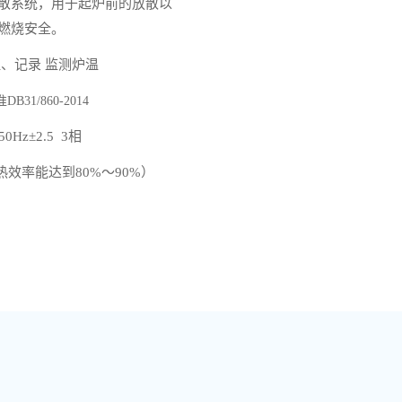
散系统，用于起炉前的放散以
燃烧安全。
、记录 监测炉温
准
DB31/860-2014
50Hz±2.5 3相
点热效率能达到
80
%
～
90%）