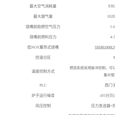
930
最大空气消耗量
102
最大烟气量
烧嘴前助燃空气压力
5-
烧嘴前燃料压力
4-
低
NOX蓄热式烧嘴
SXHR1000L
控温分区
燃烧系统采用脉冲控制，可
温度控制方式
集中管
PLC
西门
炉子运行噪音
≤85分贝
风压控制
压力变送器
+