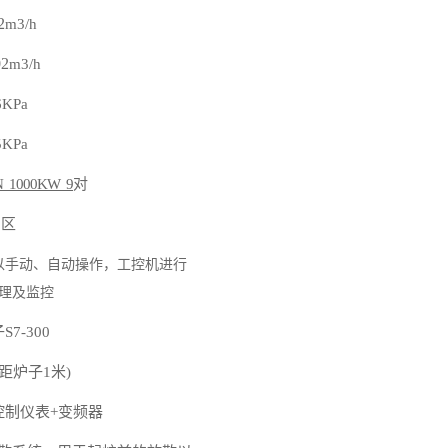
2
m3/h
02
m3/h
6KPa
5KPa
N 1000KW
9
对
9
区
以手动、自动操作，工控机进行
理及监控
子
S7-
3
00
(距炉子1米)
控制仪表+变频器