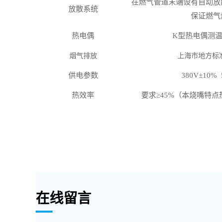
在
燃
气管道末端设有自动放
放散系统
保证
燃
气
热电偶
K型热电偶测温
烟气排放
上海市地方标
供电参数
380V±10% 
热效率
要求
≥
45%（本烧嘴特
在线留言