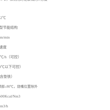
±
2
℃
型节能结构
m/min
速度
℃
/h（可控）
60℃以下可控）
（含垫铁）
顶部≤80℃，烧嘴位置除外
500Kcal
/
N
m3
0
m3/h