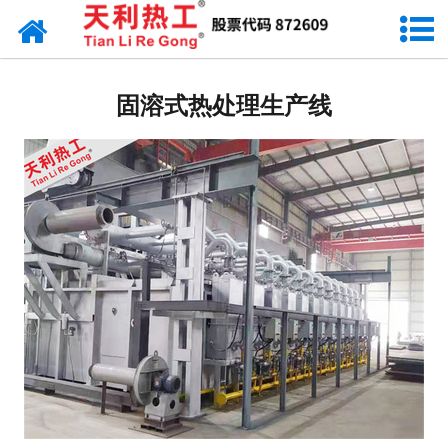
网站首页
台车式燃气炉
固溶式热处理生产线
台车式电阻炉
井式热处理炉
热处理生产线
箱式/室式炉
铜、铝行业炉
工程现场