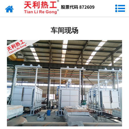
网站首页
台车式燃气炉
车间现场
台车式电阻炉
井式热处理炉
热处理生产线
箱式/室式炉
铜、铝行业炉
工程现场