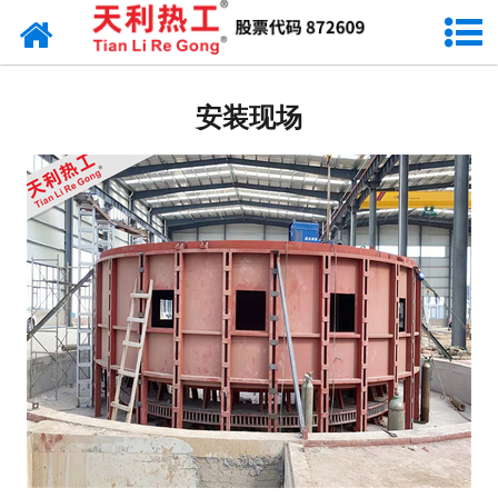
网站首页
台车式燃气炉
安装现场
台车式电阻炉
井式热处理炉
热处理生产线
箱式/室式炉
铜、铝行业炉
工程现场