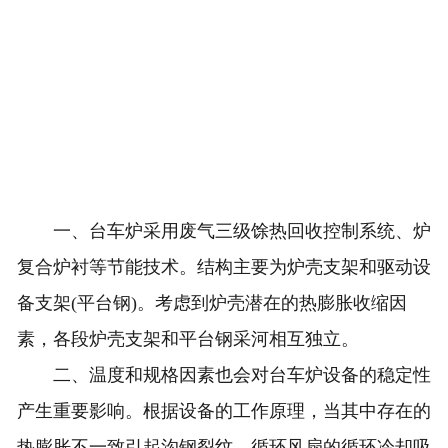
一、台车炉采用废气三级馀热回收控制系统、炉
复合炉衬等节能技术。结构主要为炉壳支架和驱动设
备支架(平台钢)。考虑到炉壳潜在的热膨胀收缩因
素，各段炉壳支架和平台钢采河相互独立。
二、温度和规格因素也会对台车炉设备的稳定性
产生重要影响。根据设备的工作原理，当其中存在的
热膨胀不一致引起沟钢裂纹，循环风扇的循环冷却吸