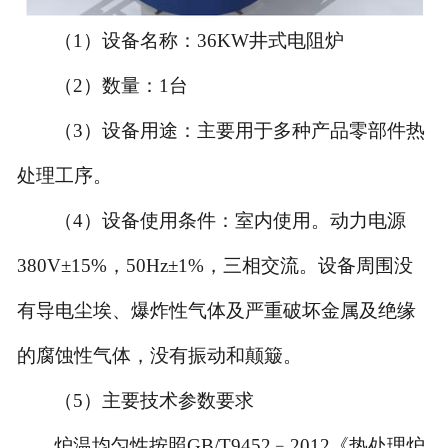
（
1）设备名称：36KW
井式
电阻
炉
（
2）数量：1台
（
3）设备用途：主要用于多种产品零部件热
处理工序。
（
4）设备使用条件：室内使用。
动力电源
380V±15%，50Hz±1%，三相交流。
设备周围没
有导电尘埃、爆炸性气体及严重破坏金属及绝缘
的腐蚀性气体，没有振动和颠簸。
（
5）主要技术参数要求
炉温均匀性按照
GB/T9452﹣2012《热处理炉