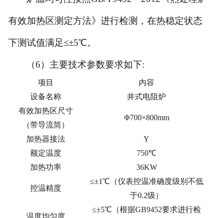
有效加热区测定方法》进行检测，在热稳定状态
下测试值满足≤±5℃。
（6）主要技术参数要求如下
:
项目
内容
设备名称
井式电阻炉
有效加热区尺寸
Φ700×800mm
（带导流筒）
加热器接法
Y
额定温度
750℃
加热功率
36KW
≤±1℃（仪表控温准确度级别不低
控温精度
于0.2级）
≤±5℃（根据GB9452要求进行检
温度均匀度