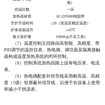
测）
控温区数
一区
加热器材质
0Cr20Ni80电阻带
空炉升温时间
≤2h（室温至额定温度）
炉体表面温升
≤45℃
最大装炉量
1000Kg(不含工装)
（7）温度控制主回路由高智能、高精度、带
PID调节的温控仪表、
热电偶
、调功器
及隔离接触
器
构成温度加热系统的闭环控制。
（8）控制系统加热回路上设有电压表、电流
表。
（9）热电偶配套补偿导线
采用耐高温、高精
度（
1级）软屏蔽补偿导线，以便于在设备上使用
和减小干扰误差。