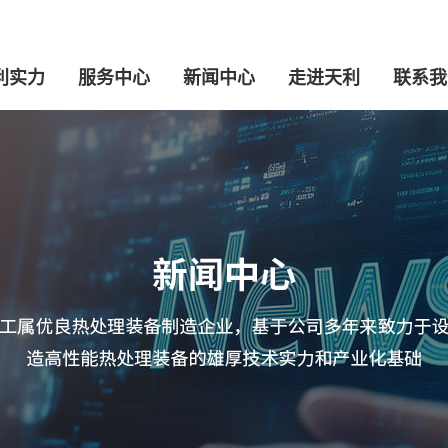
利实力
服务中心
新闻中心
走进天利
联系我