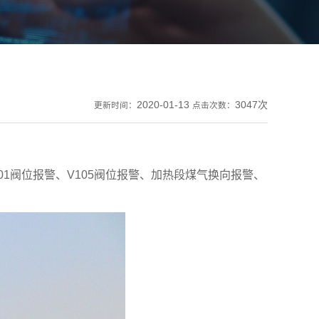
2020-01-13
3047次
更新时间：
点击次数：
阀位报警、V105阀位报警、加热段煤气换向报警、