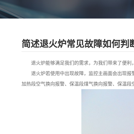
简述退火炉常见故障如何判
退火炉能够满足我们的需求，为我们带来了便利，
退火炉若使用中出现故障，监控主画面会出现报警提
加热段空气换向报警、保温段煤气换向报警、保温段