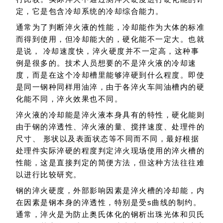
定，它是包含冷却系统的冷却综合能力。
通常为了判断淬火液的性能，冷却能作为大体的标准
而得到使用，但冷却能大的，硬化能不一定大。也就
是说， 冷却速度快，淬火硬度并不一定高，这种事
例是很多的。技术人员想要的不是淬火液的冷却速
度，而是在这个冷却槽里能够淬硬到什么程度。即使
是同一钢种同样用油淬，由于各淬火车间油槽内的硬
化能不同，淬火效果也不同。
淬火液的冷却能是淬火液本身具有的特性，硬化能则
由于钢的淬透性、淬火液的量、搅拌速度、处理件的
尺寸、 形状以及表面状态等不同而不同，最好根据
处理件实际淬硬的程度判定淬火现场使用的淬火槽的
性能，这是直接判定的简便方法，但这种方法往往难
以进行比较研究。
钢的淬火硬度，外部影响因素是淬火槽的冷却能，内
在因素是钢本身的淬透性，特别是受s曲线的制约。
通常，淬火是为防止奥氏体化的钢析出珠光体和贝氏