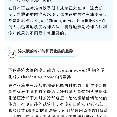
在日本工业标准钢铁手册中规定正火空冷，退火炉
冷，普通钢材的淬火水冷，优质钢材的淬火油冷等，
都是对标准尺寸(直径25mm)而言。必须根据处理件
的大小适当地改变冷却方法。明确地辨别冷却方法和
泠却效果的不同是非常重要的。
淬火液的冷却能和硬化能的差异
0
4
下述是淬火液的冷却能力(cooling power)和钢的硬
化能力(hardening power)的差异。
在淬火液中有冷却能和硬化能两种能力。所谓冷却能
是淬火液本身具有的能力，冷却能力是使钢从奥氏体
化温度冷却下来时的冷却速度；硬化能是使钢硬化的
能力，在冷却能的试验中，有冷却曲统法 (银球式、
膨胀仪式)和冷却时间法等，它们都是用急冷度H值进
行比较。实际淬火中通过测淬火硬度进行硬化能的评