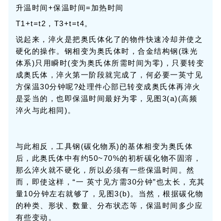
升温时间+保温时间=加热时间
T1+t=t2，T3+t=t4。
说起来，淬火是把奥氏体化了的物件快速冷却并使之
硬化的操作。钢相变为奥氏体时，合金结构钢(珠光
体系)只用瞬时(变为奥氏体所需时间为零)，只要转变
成奥氏体，淬火第一阶段就完成了，何必要一英寸见
方保温30分钟呢?处理件心部已转变成奥氏体再淬火
是妥当的，也即保温时间最好为零，见图3(a)(高频
淬火与此相同)。
与此相反，工具钢(碳化物系)的基体相变为奥氏体
后，此奥氏体中有约50~70%的初析碳化物不固溶，
那么淬火就不硬化，所以必须有一些保温时间。然
而，即使这样，“一 英寸见方需30分钟”也太长，充其
量10分钟左右就够了，见图3(b)。当然，根据碳化物
的种类、形状、数量、分布状态等，保温时间多少应
有些变动。