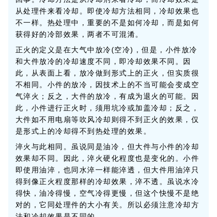
从处理件来看冷却。即使冷却方法相同，冷却效果也
不一样。热处理中，重要的不是如何冷却，而是如何
获得好的冷部效果，两者不可混淆。
正火的定义是在大气中放冷(空冷)，但是，小件放冷
和大件放冷的冷却速度不同，即冷却效果不同。因
此，从表面上看，放冷做到形式上的正火，但实质很
不相同。小件的放冷，因技术上的不当可能会变成空
气淬火；反之，大件的放冷，有成为退火的可能。因
此，小件进行正火时，须用坑冷或加盖冷却；反之，
大件如不用电扇等吹风冷却则得不到正火的效果，仅
是形式上的冷却得不到热处理的效果。
淬火与此相同。虽说同是油冷，但大件与小件的冷却
效果却不同。因此，淬火硬化程度也是变化的。小件
即使用油淬，也同水淬一样能淬透，但大件用油淬只
得到像正火程度那样的冷却效果，淬不透。虽说水冷
得快，油冷得慢，空气冷得更慢，但这个快慢不是绝
对的，它同处理件的大小有关。所以必须注意冷却方
法和冷却效果是不同的。