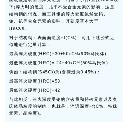
下)淬火时的硬度，几乎不受合金元素的影响，这是
结构钢的俏况。而工具钢的淬火硬度虽然受钨、
铭、钒等合金元素的影响，其硬度基本大于
HRC60。
对于结构钢：表面面硬度=f(C%)，可用下述公式近
似地逬行定量计算：
最高淬火硬度(HRC)=30+50xC%(90%马氏体)
最低淬火硬度(HRC)= 24+40xC%(50%马氏体)
例如：结构钢(S45C))为(含碳最为0.45%)：
最高淬火硬度(HRC)=53
最低淬火硬度(HRC)=42
与此相反，淬火深度受钢的含碳量和特殊元素以及奥
氏体晶粒度的制约，也就是，淬透深度=f(C%、特殊
元素、晶粒度)。