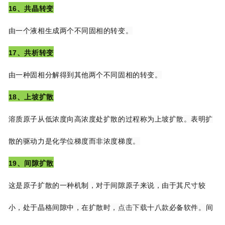
16、共晶转变
由一个液相生成两个不同固相的转变。
17、共析转变
由一种固相分解得到其他两个不同固相的转变。
18、上坡扩散
溶质原子从低浓度向高浓度处扩散的过程称为上坡扩散。表明扩
散的驱动力是化学位梯
度而非浓度梯度。
19、间隙扩散
这是原子扩散的一种机制，对于间隙原子来说，由于其尺寸较
小，处于晶格间隙中，在
扩
散时，
点击下载
十八款必备软件。间