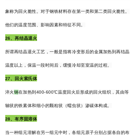
象称为回火脆性。对于钢铁材料存在第一类和第二
类回火脆性。
他们的温度范围、影响因素和特征不同。
26、再结晶退火
所谓再结晶退火工艺，一般是指将冷变形后的金属加热到再结晶
温度以上，保温一段时间
后，缓慢冷却至室温的过程。
27、回火索氏体
淬火
钢
在加热到400-600℃温度回火后形成的回火组织，其由等
轴状的铁素体和细小的
颗粒状（蠕虫状）渗碳体构成。
28、有序固溶体
当一种组元溶解在另一组元中时，各组元原子分别占据各自的布