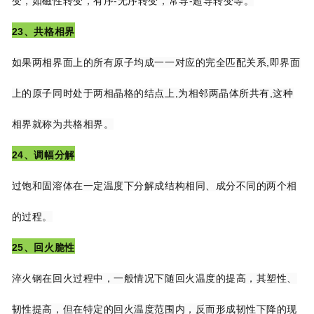
变，如磁性转变，有序-无序转变，常导-超导转变
等。
23、共格相界
如果两相界面上的所有原子均成一一对应的完全匹配关系,即界面
上的原子同时处于两
相晶格的结点上,为相邻两晶体所共有,这种
相界就称为共格相界。
24、调幅分解
过饱和固溶体在一定温度下分解成结构相同、成分不同的两个相
的过程。
25、回火脆性
淬火钢在回火过程中，一般情况下随回火温度的提高，其塑性、
韧性提高，但在特定的
回火温度范围内，反而形成韧性下降的现