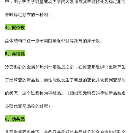
中，由于热力学能垒或
动力学的因素造成其未能转变为稳定相而
暂时稳定存在的一种相。
4、配位数
晶体结构中任一原子周围最近邻且等距离的原子数。
5、再结晶
冷变形后的金属加热到一定温度之后，在原变形组织中重新产生
了无畸变的新晶粒，而
性能也发生了明显的变化并恢复到变形前
的状态，这个过程称为再结晶。（指出现无畸变的
等轴新晶粒逐
步取代变形晶粒的过程）
6、伪共晶
非平衡凝固条件下，某些亚共晶或过共晶成分的合金也能得到全