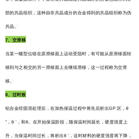
部的共晶组织，这种由
非共晶成分的合金得到的共晶组织称为伪
共晶。
7、交滑移
当某一螺型位错在原滑移面上运动受阻时，有可能从原滑移面转
移到与之相交的另一滑
移面上去继续滑移，这一过程称为交滑
移。
8、过时效
铝合金经固溶处理后，在加热保温过程中将先后析出GP 区，θ
”，θ ’，和θ。在开始
保温阶段，随保温时间延长，硬度强度上
升，当保温时间过长，将析出θ ’，这时材料的硬
度强度将下降，