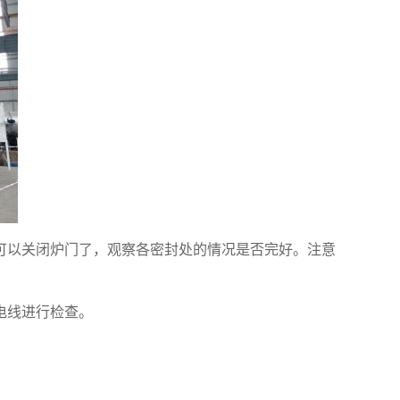
以关闭炉门了，观察各密封处的情况是否完好。注意
电线进行检查。