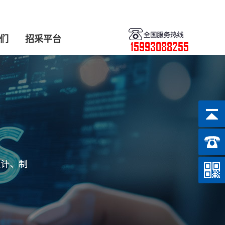
们
招采平台
15993088255