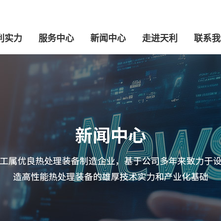
利实力
服务中心
新闻中心
走进天利
联系我