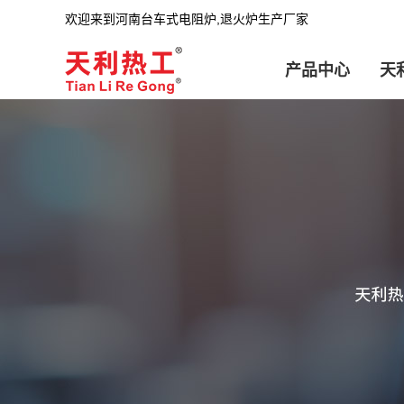
欢迎来到河南台车式电阻炉,退火炉生产厂家
产品中心
天