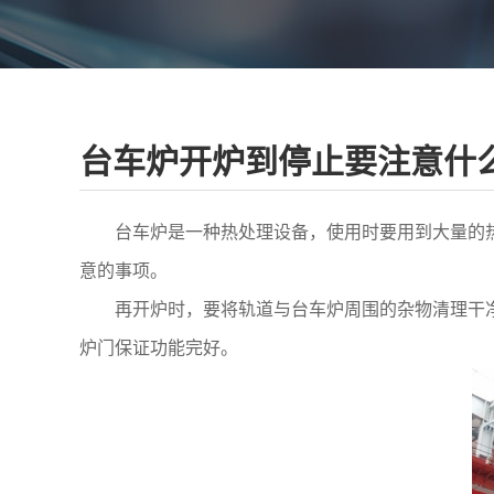
台车炉开炉到停止要注意什
台车炉是一种热处理设备，使用时要用到大量的热
意的事项。
再开炉时，要将轨道与台车炉周围的杂物清理干净
炉门保证功能完好。