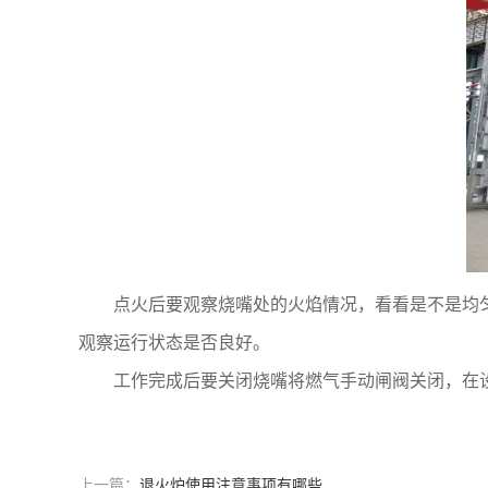
点火后要观察烧嘴处的火焰情况，看看是不是均匀
观察运行状态是否良好。
工作完成后要关闭烧嘴将燃气手动闸阀关闭，在设
上一篇：
退火炉使用注意事项有哪些