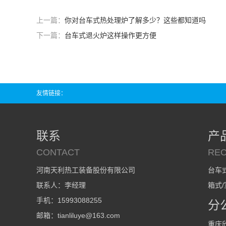
上一篇：
你对台车式热处理炉了解多少？这些都知道吗
下一篇：
台车式退火炉这样操作更方便
友情链接：
联系
产
CONTACT
RE
河南天利热工装备股份有限公司
台车
联系人：李经理
箱式
手机：15993088255
分
邮箱：tianliluye@163.com
重庆