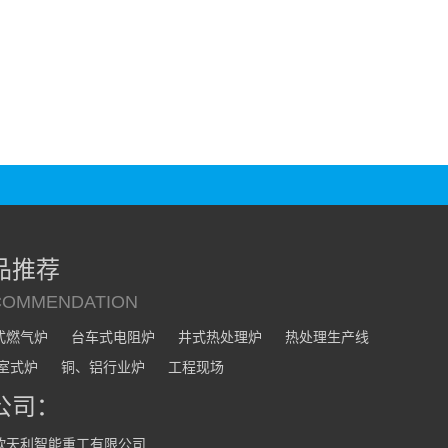
品推荐
COMMENDATION
式燃气炉
台车式电阻炉
井式热处理炉
热处理生产线
/室式炉
铜、铝行业炉
工程现场
公司：
欣天利智能重工有限公司