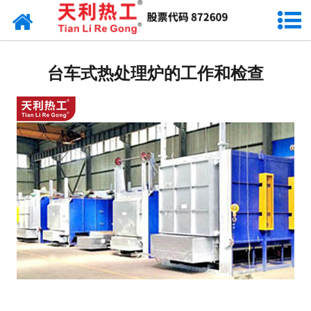
网站首页
天利资讯
台车式热处理炉的工作和检查
行业动态
产品常识