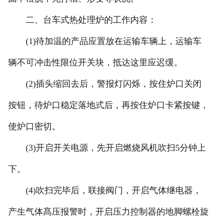
二、台车式热处理炉的工作内容：
(1)待加温的产品应置放在运输车辆上，运输车
辆不可冲击性限位开关块，抵达这里应迟缓。
(2)插头缩回去后，警报灯闪烁，按住炉口关闭
按钮，待炉口稳定落地式后，再按住炉口卡紧按键，
使炉口密切。
(3)开启开关电源，先开启燃烧风机吹扫5分钟上
下。
(4)吹扫完毕后，联接阀门，开启气体继电器，
产生气体髙压报警时，开启压力控制器的地脚螺栓旋