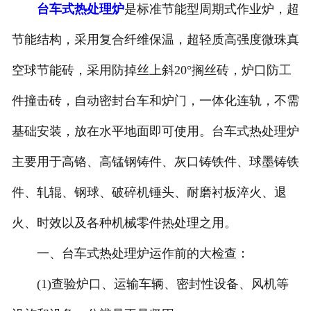
台车式热处理炉
是标准节能型周期式作业炉，超
节能结构，采用复合纤维保温，超轻质高强度微珠真
空球节能砖，采用防掉丝上斜20°搁丝砖，炉口防工
件撞击砖，自动密封台车和炉门，一体化连轨，不需
基础安装，放在水平地面即可使用。台车式热处理炉
主要用于高铬、高锰钢铸件、灰口铸铁件、球墨铸铁
件、轧辊、钢球、破碎机锤头、耐磨衬板淬火、退
火、时效以及各种机械零件热处理之用。
一、台车式热处理炉运作前的大检查：
(1)查验炉口、运输车辆、密封性设备、风机等