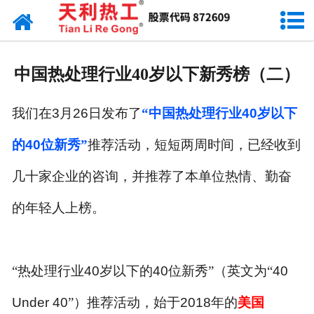
网站首页
天利资讯
中国热处理行业40岁以下新秀榜（二）
行业动态
我们在
3
月
26
日发布了
“中国热处理行业
40
岁以下
产品常识
的
40
位新秀”
推荐活动，短短两周时间，已经收到
几十家企业的咨询，并推荐了本单位热情、勤奋
的年轻人上榜。
“热处理行业
40
岁以下的
40
位新秀”（英文为“
40
Under 40
”）推荐活动，始于
2018
年的
美国