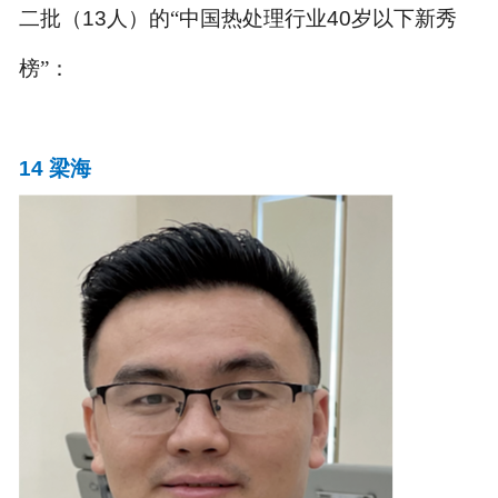
二批（
13
人）的“中国热处理行业
40
岁以下新秀
榜”：
14
梁
海