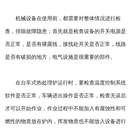
机械设备在使用前，都需要对整体情况进行检
查，排除故障隐患；首先就是检查设备的开关电源是
否正常，是否有裸露线，接线处开关是否正常，线路
是否有破损的地方，电气设施是很重要的部件。
在台车式热处理炉运行时，要检查温度控制系统
软件是否正常，车辆进出操作是否正常，检查无误后
才可以开始作业，作业过程中不能加入有腐蚀性和可
燃性的物质放在炉内，挥发物质也不能放入设备进行