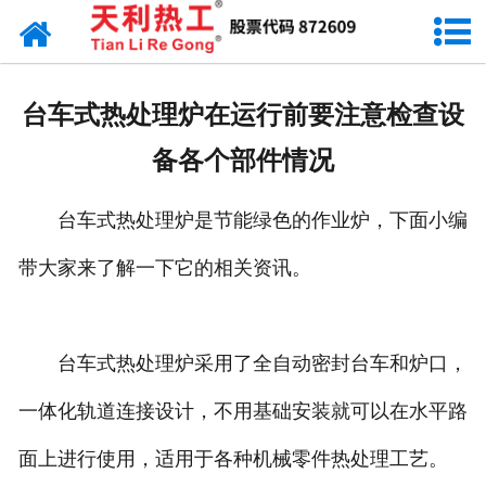
网站首页
天利资讯
台车式热处理炉在运行前要注意检查设
行业动态
备各个部件情况
产品常识
台车式热处理炉是节能绿色的作业炉，下面小编
带大家来了解一下它的相关资讯。
台车式热处理炉采用了全自动密封台车和炉口，
一体化轨道连接设计，不用基础安装就可以在水平路
面上进行使用，适用于各种机械零件热处理工艺。