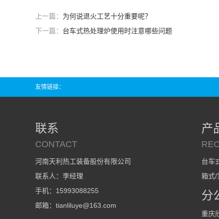
上一篇：
为何说退火工艺十分重要呢？
下一篇：
台车式热处理炉使用时注意哪些问题
友情链接：
联系
产
CONTACT
RE
河南天利热工装备股份有限公司
台车
联系人：李经理
箱式
手机：15993088255
分
邮箱：tianliluye@163.com
重庆