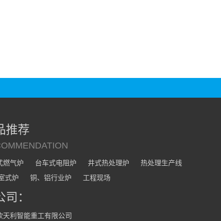
品推荐
COMMENDATION
式燃气炉
台车式电阻炉
井式热处理炉
热处理生产线
/室式炉
铜、铝行业炉
工程现场
公司：
欣天利智能重工有限公司